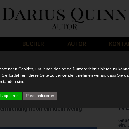
BÜCHER
AUTOR
KONTA
ste Buch ist
erwenden Cookies, um Ihnen das beste Nutzererlebnis bieten zu könn
Sie fortfahren, diese Seite zu verwenden, nehmen wir an, dass Sie da
rstanden sind.
kzeptieren
Personalisieren
lle Fans dürfen sich auf jede Menge
N
entlichung noch ein klein wenig
Gebe
ein,