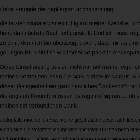
Liebe Freunde der gepflegten Hochspannung,
die letzten Monate war es ruhig auf meiner Website, und
habe das nächste Buch fertiggestellt. Und ich muss zug
zu sein, denn ich bin überzeugt davon, dass mir da ein
gelungen ist. Natürlich wie immer verpackt in einer sp
Diese Einschätzung basiert nicht nur auf meiner eigene
meines Vertrauens lesen die Manuskripte im Voraus. Alle
dieser Gelegenheit ein ganz herzliches Dankeschön an 
die engsten Freunde müssen da regelmäßig ran … ob sie
meinen tief verbundenen Dank!
Jedenfalls möchte ich Sie, meine geschätzten Leser, auf dies
wenn sich die Veröffentlichung des nächsten Buches noch eine kle
und korrigiert … allein, es wird noch etwas dauern, ehe es verfüg