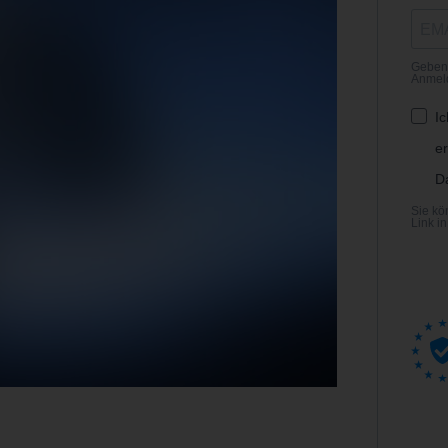
Geben 
Anmeld
I
er
D
Sie kö
Link i