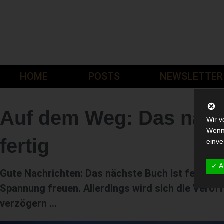
HOME
POSTS
NEWSLETTER
Auf dem Weg: Das näch
Wir v
Wenn 
fertig
einve
✓ A
Gute Nachrichten: Das nächste Buch ist fertig! A
Spannung freuen. Allerdings wird sich die Veröff
verzögern …