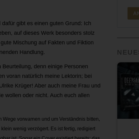
A
 dafür gibt es einen guten Grund: Ich
eben, auf dieses Werk besonders stolz
e gute Mischung auf Fakten und Fiktion
NEUE
annenden Handlung.
n Beurteilung, denn einige Personen
n voran natürlich meine Lektorin; bei
Ulrike Krüger! Aber auch meine Frau und
 wollen oder nicht. Auch euch allen
em Wege vorwarnen und um Verständnis bitten,
in wenig verzögert. Es ist fertig, redigiert
bar ist. Sogar ein Cover existiert bereits: das