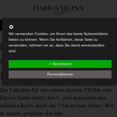
Wir verwenden Cookies, um Ihnen das beste Nutzererlebnis
bieten zu können. Wenn Sie fortfahren, diese Seite zu
Das ist der Titel des
verwenden, nehmen wir an, dass Sie damit einverstanden
sind.
neuen Buches, Termin
✓ Akzeptieren
festgelegt
Personalisieren
Der Fahrplan für den neuen Action-Thriller von
Darius Quinn steht: Am 1. Juni erscheint das
nächste Buch. Auch der Titel ist nun fixiert. Wie
er lautet, erfahren Sie hier …