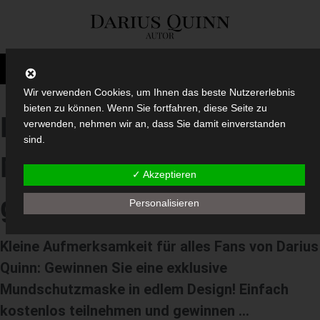
Wir verwenden Cookies, um Ihnen das beste Nutzererlebnis
bieten zu können. Wenn Sie fortfahren, diese Seite zu
Exklusive
verwenden, nehmen wir an, dass Sie damit einverstanden
sind.
Mundschutzmasken zu
✓ Akzeptieren
gewinnen
Personalisieren
Kleine Aufmerksamkeit für alles Fans von Darius
Quinn: Gewinnen Sie eine exklusive
Mundschutzmaske in edlem Design! Einfach
kostenlos teilnehmen und gewinnen …