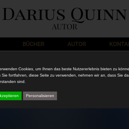
BÜCHER
AUTOR
KONTA
g
erwenden Cookies, um Ihnen das beste Nutzererlebnis bieten zu könn
Sie fortfahren, diese Seite zu verwenden, nehmen wir an, dass Sie da
rstanden sind.
ste Buch ist fertig
kzeptieren
Personalisieren