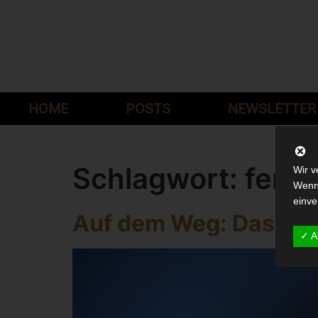
HOME
POSTS
NEWSLETTER
Schlagwort:
ferti
Wir v
Wenn 
einve
Auf dem Weg: Das näch
✓ A