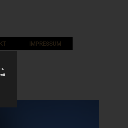
KT
IMPRESSUM
en.
mit