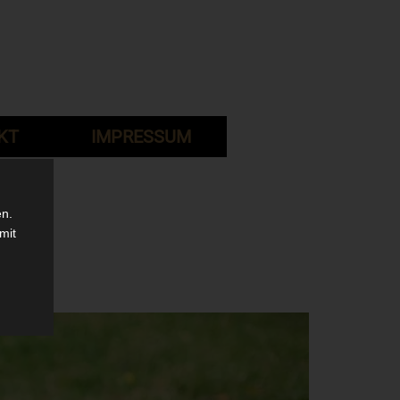
KT
IMPRESSUM
en.
mit