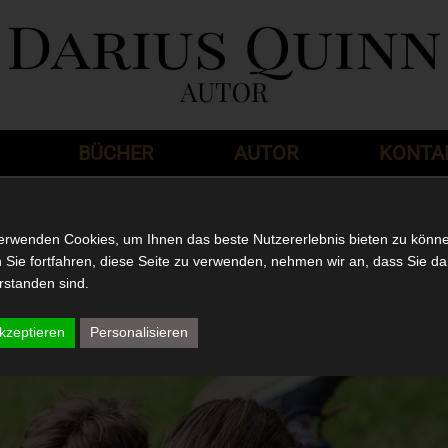
BÜCHER
AUTOR
KONTA
n
erwenden Cookies, um Ihnen das beste Nutzererlebnis bieten zu könn
Sie fortfahren, diese Seite zu verwenden, nehmen wir an, dass Sie da
rstanden sind.
ert Schulnoten
kzeptieren
Personalisieren